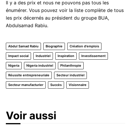
Il y a des prix et nous ne pouvons pas tous les
énumérer. Vous pouvez voir la liste complète de tous
les prix décernés au président du groupe BUA,
Abdulsamad Rabiu.
Abdul Samad Rabiu
Biographie
Création d'emplois
Impact social
Industriel
Inspiration
Investissement
Nigeria
Nigeria industriel
Philanthropie
Réussite entrepreneuriale
Secteur industriel
Secteur manufacturier
Succès
Visionnaire
Voir aussi