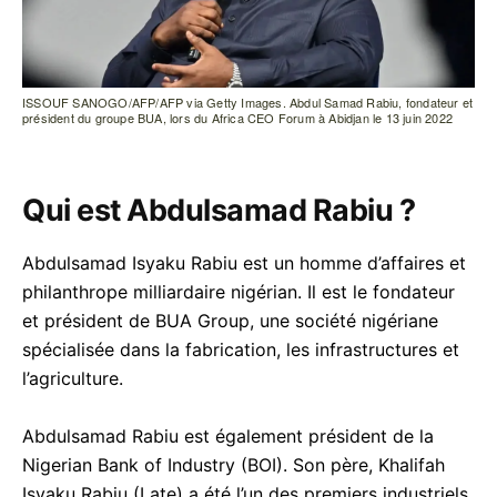
ISSOUF SANOGO/AFP/AFP via Getty Images. Abdul Samad Rabiu, fondateur et
président du groupe BUA, lors du Africa CEO Forum à Abidjan le 13 juin 2022
Qui est Abdulsamad Rabiu ?
acebook
Abdulsamad Isyaku Rabiu est un homme d’affaires et
philanthrope milliardaire nigérian. Il est le fondateur
et président de BUA Group, une société nigériane
inkedIn
spécialisée dans la fabrication, les infrastructures et
l’agriculture.
hatsApp
Abdulsamad Rabiu est également président de la
mail
Nigerian Bank of Industry (BOI). Son père, Khalifah
Isyaku Rabiu (Late) a été l’un des premiers industriels
elegram