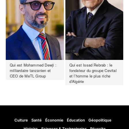
Qui est Mohammed Dewji :
Qui est Issad Rebrab : le
milliardaire tanzanien et
fondateur du groupe Cevital
CEO de MeTL Group
et l’homme le plus riche
d’Algérie
Culture
Santé
Économie
Éducation
Géopolitique
Histoire
Sciences & Technologies
Réussite