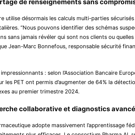
artage de renseignements sans compromi
e utilise désormais les calculs multi-parties sécurisés
talières. “Nous pouvons identifier des schémas suspe
ions sans jamais révéler qui sont nos clients ou quelles
ique Jean-Marc Bonnefous, responsable sécurité fina
 impressionnants : selon l’Association Bancaire Europ
r les PET ont permis d’augmenter de 64% la détecti
xes au premier trimestre 2024.
herche collaborative et diagnostics avanc
rmaceutique adopte massivement l’apprentissage féd
aitements plus efficaces. Le consortium Pharma.AI, 