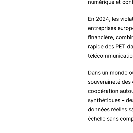
numérique et confi
En 2024, les viol
entreprises europ
financière, combi
rapide des PET da
télécommunicatio
Dans un monde où l
souveraineté des 
coopération autou
synthétiques – des
données réelles sa
échelle sans compr