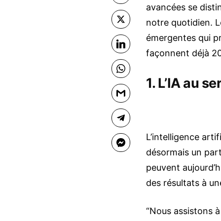
avancées se disti
X
notre quotidien. 
émergentes qui pr
LinkedIn
façonnent déjà 2
WhatsApp
1. L’IA au s
Gmail
Telegram
L’intelligence arti
Facebook Messenger
désormais un part
peuvent aujourd’h
des résultats à un
“Nous assistons à 