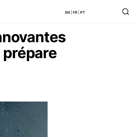
EN
FR
PT
innovantes
 prépare