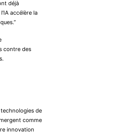
nt déjà
l’IA accélère la
ques.”
e
s contre des
s.
s technologies de
) émergent comme
re innovation