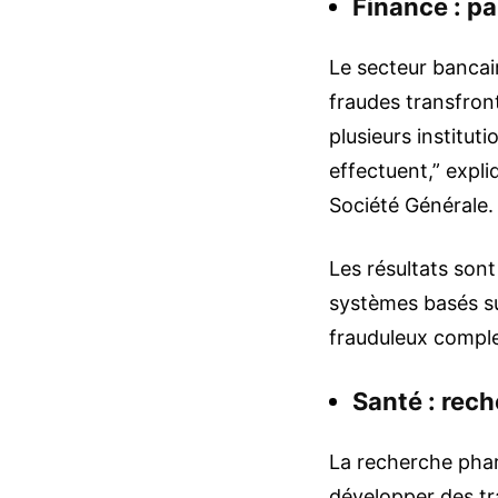
Finance : p
Le secteur bancair
fraudes transfron
plusieurs institut
effectuent,” expl
Société Générale.
Les résultats sont
systèmes basés su
frauduleux comple
Santé : rec
La recherche pha
développer des tr