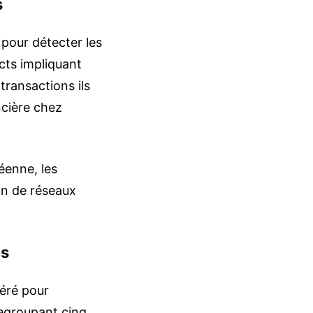
s
 pour détecter les
cts impliquant
 transactions ils
ncière chez
éenne, les
on de réseaux
és
éré pour
regroupant cinq