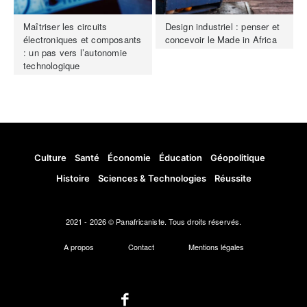
Maîtriser les circuits
Design industriel : penser et
électroniques et composants
concevoir le Made in Africa
: un pas vers l’autonomie
technologique
Culture
Santé
Économie
Éducation
Géopolitique
Histoire
Sciences & Technologies
Réussite
2021 - 2026 © Panafricaniste. Tous droits réservés.
A propos
Contact
Mentions légales