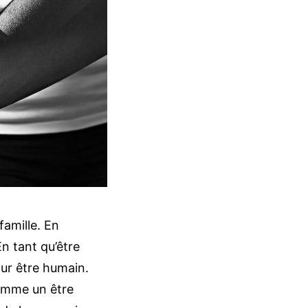
amille. En
En tant qu’être
our être humain.
comme un être