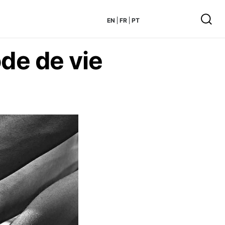
EN
FR
PT
de de vie