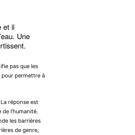
et il
l’eau. Une
rtissent.
ifie pas que les
re pour permettre à
 La réponse est
e de l’humanité.
de les barrières
rrières de genre,