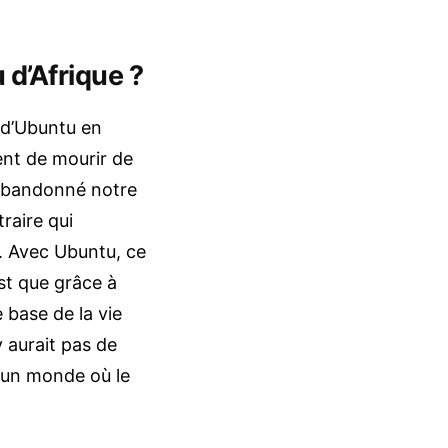
 d’Afrique ?
 d’Ubuntu en
uent de mourir de
 abandonné notre
raire qui
tc. Avec Ubuntu, ce
est que grâce à
 base de la vie
y aurait pas de
ez un monde où le