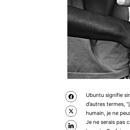
Ubuntu signifie s
Facebook
d’autres termes, “
X
humain, je ne peux
Je ne serais pas 
LinkedIn