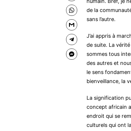
humain. Bref, je 
de la communauté 
WhatsApp
sans l’autre.
Gmail
J’ai appris à marche
Telegram
de suite. La vérit
sommes tous inte
Facebook Messenger
des autres et nous
le sens fondamental
bienveillance, la 
La signification 
concept africain 
endroit qui se re
culturels qui ont 