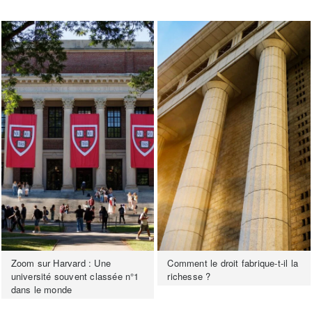
Zoom sur Harvard : Une
Comment le droit fabrique-t-il la
université souvent classée n°1
richesse ?
dans le monde