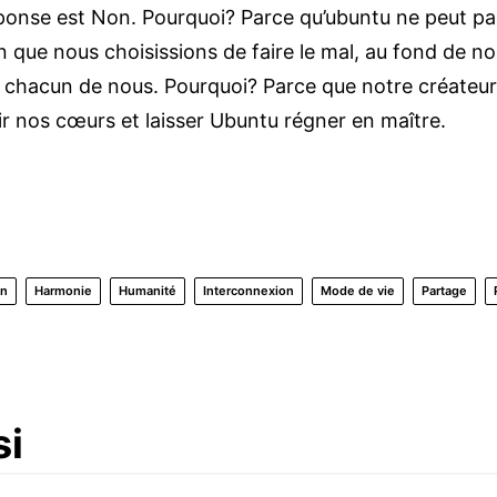
réponse est Non. Pourquoi? Parce qu’ubuntu ne peut pa
que nous choisissions de faire le mal, au fond de nous
n chacun de nous. Pourquoi? Parce que notre créateu
ir nos cœurs et laisser Ubuntu régner en maître.
on
Harmonie
Humanité
Interconnexion
Mode de vie
Partage
si