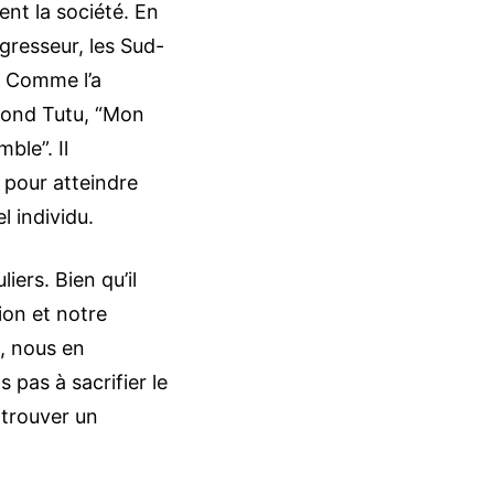
t la société. En
agresseur, les Sud-
. Comme l’a
smond Tutu, “Mon
ble”. Il
 pour atteindre
l individu.
iers. Bien qu’il
ion et notre
, nous en
 pas à sacrifier le
trouver un