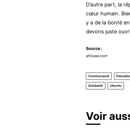
D’autre part, la 
cœur humain. Bien 
y a de la bonté e
devons juste ouvr
Source :
africaw.com
Communauté
Éducati
Solidarité
Ubuntu
Voir aus