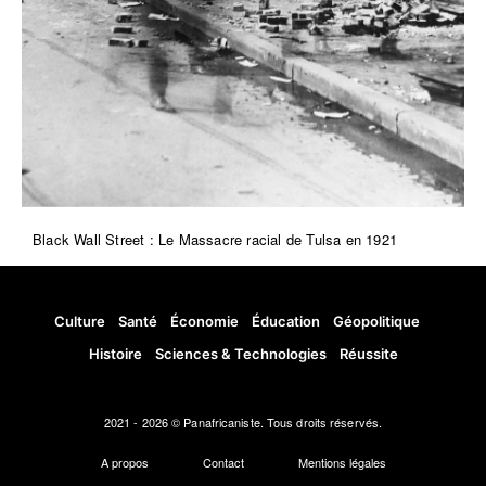
Black Wall Street : Le Massacre racial de Tulsa en 1921
Culture
Santé
Économie
Éducation
Géopolitique
Histoire
Sciences & Technologies
Réussite
2021 - 2026 © Panafricaniste. Tous droits réservés.
A propos
Contact
Mentions légales