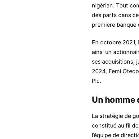
nigérian. Tout c
des parts dans ce
première banque d
En octobre 2021, 
ainsi un actionnai
ses acquisitions, j
2024, Femi Otedol
Plc.
Un homme d’
La stratégie de g
constitué au fil d
l’équipe de direct