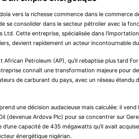
edola vers la richesse commence dans le commerce d
de se consolider dans le secteur pétrolier avec la fo
Ltd. Cette entreprise, spécialisée dans l’importation 
liers, devient rapidement un acteur incontournable d
rt African Petroleum (AP), qu’il rebaptise plus tard For
ntreprise connaît une transformation majeure pour dev
buteurs de carburant du pays, avec un réseau étendu d
rend une décision audacieuse mais calculée: il vend l’
Oil (devenue Ardova Plc) pour se concentrer sur Ger
e d’une capacité de 435 mégawatts qu’il avait acquise 
ecteur énergétique nigérian.