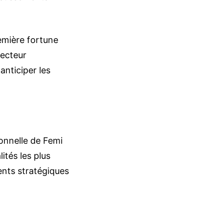
emière fortune
secteur
anticiper les
onnelle de Femi
lités les plus
ents stratégiques