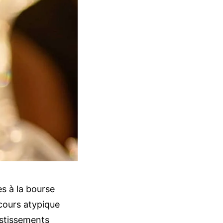
s à la bourse
rcours atypique
estissements