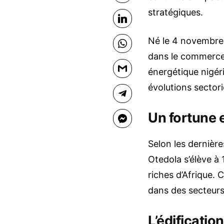
stratégiques.
LinkedIn
Né le 4 novembre 
WhatsApp
dans le commerce 
Gmail
énergétique nigéri
évolutions sector
Telegram
Un fortune e
Facebook Messenger
Selon les dernièr
Otedola s’élève à 1
riches d’Afrique. 
dans des secteurs
L’édificatio