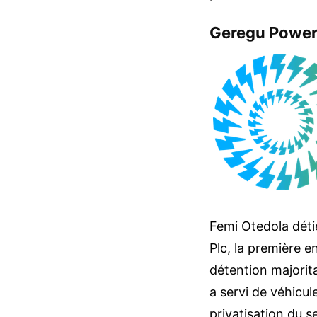
Geregu Power 
Femi Otedola déti
Plc, la première e
détention majorita
a servi de véhicule
privatisation du s