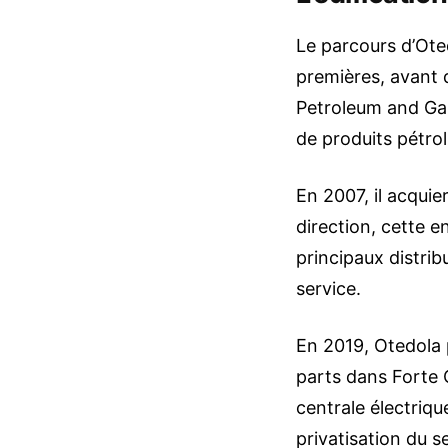
Le parcours d’Ot
premières, avant 
Petroleum and Gas 
de produits pétro
En 2007, il acquie
direction, cette e
principaux distri
service.
En 2019, Otedola p
parts dans Forte 
centrale électriqu
privatisation du s