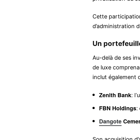
Cette participatio
d’administration 
Un portefeuill
Au-delà de ses in
de luxe comprenan
inclut également d
: l
Zenith Bank
:
FBN Holdings
Dangote
Ceme
Son acquisition 