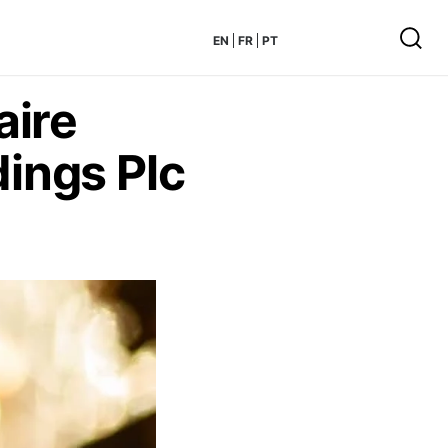
EN
FR
PT
aire
dings Plc