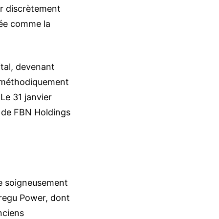
r discrètement
rée comme la
ital, devenant
it méthodiquement
 Le 31 janvier
n de FBN Holdings
ce soigneusement
Geregu Power, dont
nciens