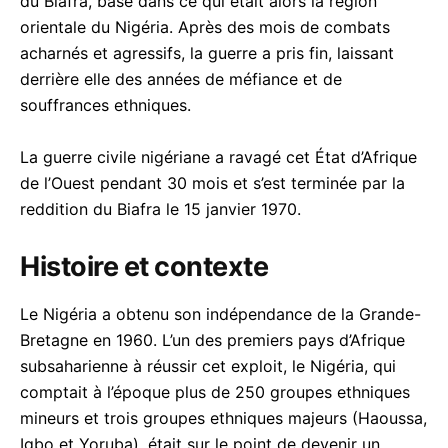
du Biafra, basé dans ce qui était alors la région
acebook Messenger
orientale du Nigéria. Après des mois de combats
acharnés et agressifs, la guerre a pris fin, laissant
derrière elle des années de méfiance et de
souffrances ethniques.
La guerre civile nigériane a ravagé cet État d’Afrique
de l’Ouest pendant 30 mois et s’est terminée par la
reddition du Biafra le 15 janvier 1970.
Histoire et contexte
Le Nigéria a obtenu son indépendance de la Grande-
Bretagne en 1960. L’un des premiers pays d’Afrique
subsaharienne à réussir cet exploit, le Nigéria, qui
comptait à l’époque plus de 250 groupes ethniques
mineurs et trois groupes ethniques majeurs (Haoussa,
Igbo et Yoruba), était sur le point de devenir un