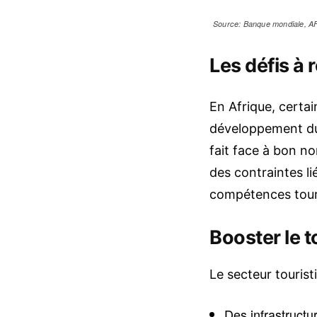
Source: Banque mondiale, 
Les défis à 
En Afrique, certa
développement du 
fait face à bon nom
des contraintes li
compétences touris
Booster le 
Le secteur tourist
Des infrastruct