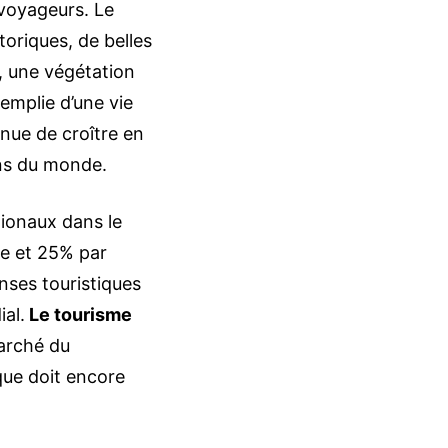
 voyageurs. Le
oriques, de belles
, une végétation
remplie d’une vie
inue de croître en
ons du monde.
tionaux dans le
pe et 25% par
nses touristiques
al.
Le tourisme
rché du
ique doit encore