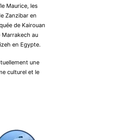
île Maurice, les
 de Zanzibar en
squée de Kairouan
de Marrakech au
Gizeh en Egypte.
ctuellement une
e culturel et le