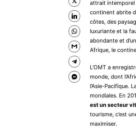
X
attrait intemporel
continent abrite 
LinkedIn
côtes, des paysag
luxuriante et la f
WhatsApp
abondante et d’une
Gmail
Afrique, le conti
Telegram
L’OMT a enregistré
monde, dont l’Afr
Facebook Messenger
l’Asie-Pacifique. 
mondiales. En 201
est un secteur v
tourisme, c’est un
maximiser.