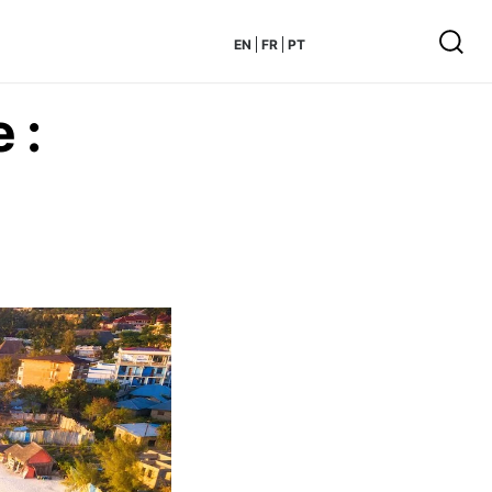
EN
FR
PT
 :