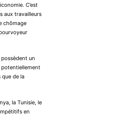
’économie. C’est
s aux travailleurs
x de chômage
 pourvoyeur
s possèdent un
t potentiellement
 que de la
nya, la Tunisie, le
ompétitifs en